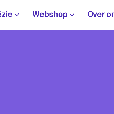
zie
Webshop
Over o