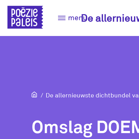
De allernieu
menu
De allernieuwste dichtbundel v
Omslag DO