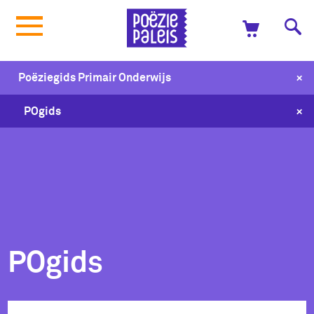
+
Poëziegids Primair Onderwijs
+
POgids
POgids