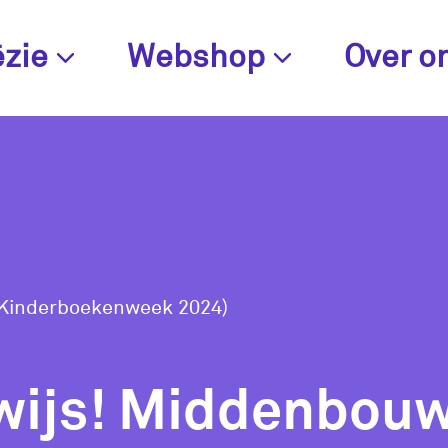
zie
Webshop
Over o
(Kinderboekenweek 2024)
wijs! Middenbou