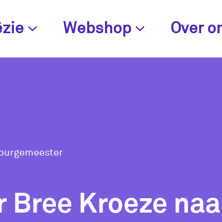
zie
Webshop
Over o
 burgemeester
r Bree Kroeze naa