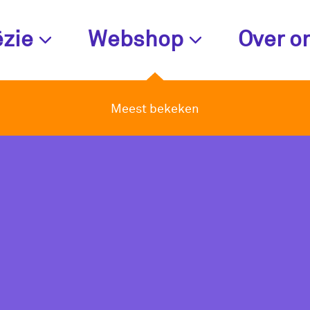
zie
Webshop
Over o
Meest bekeken