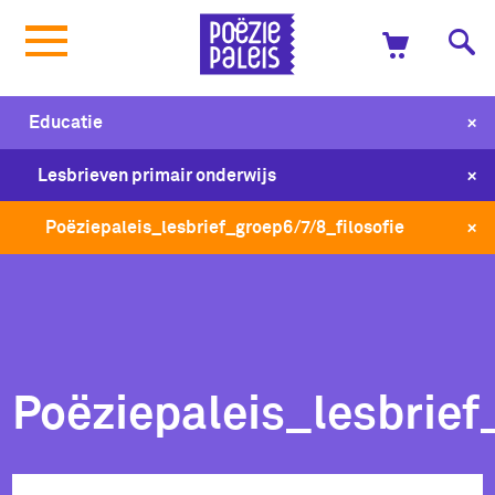
+
Educatie
+
Lesbrieven primair onderwijs
+
Poëziepaleis_lesbrief_groep6/7/8_filosofie
Poëziepaleis_lesbrief