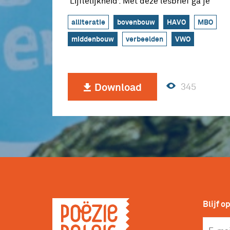
‘Lijflelijkheid’. Met deze lesbrief ga je
een gedicht schrijven over een lijf.
alliteratie
bovenbouw
HAVO
MBO
middenbouw
verbeelden
VWO
345
Download
Blijf o