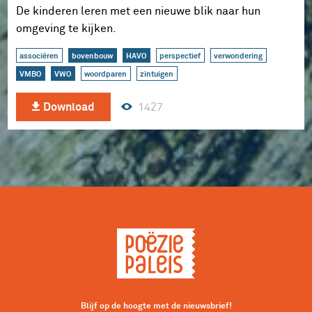
De kinderen leren met een nieuwe blik naar hun
omgeving te kijken.
associëren
bovenbouw
HAVO
perspectief
verwondering
VMBO
VWO
woordparen
zintuigen
1427
Download
Blijf op de hoogte met de nieuwsbrief!