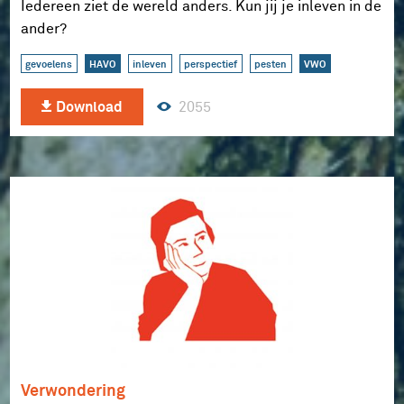
Iedereen ziet de wereld anders. Kun jij je inleven in de
ander?
gevoelens
HAVO
inleven
perspectief
pesten
VWO
2055
Download
Verwondering