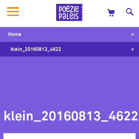
+
Home
+
klein_20160813_4622
klein_20160813_4622