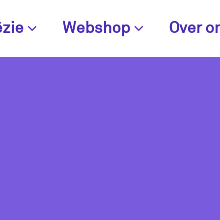
zie
Webshop
Over o