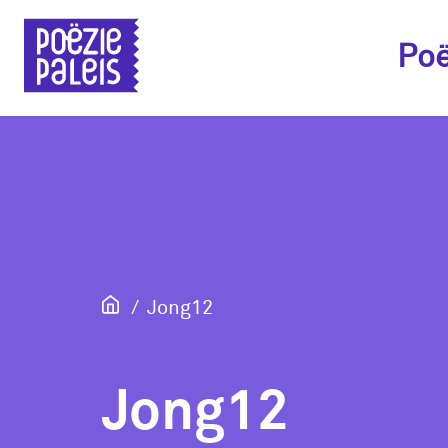
Poë
Jong12
Jong12