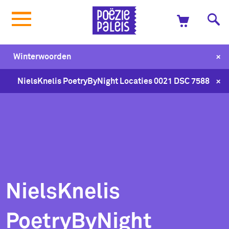
+
Winterwoorden
+
NielsKnelis PoetryByNight Locaties 0021 DSC 7588
NielsKnelis
PoetryByNight