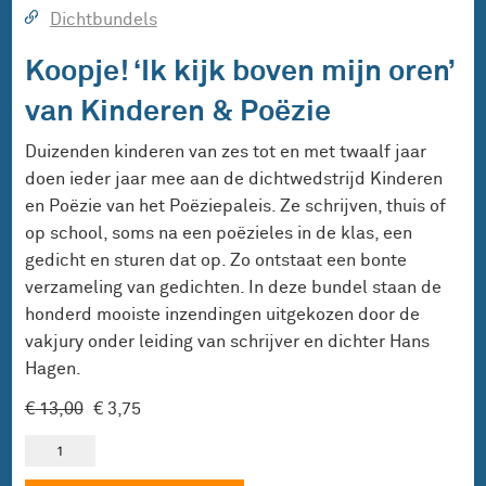
Dichtbundels
Koopje! ‘Ik kijk boven mijn oren’
van Kinderen & Poëzie
Duizenden kinderen van zes tot en met twaalf jaar
doen ieder jaar mee aan de dichtwedstrijd Kinderen
en Poëzie van het Poëziepaleis. Ze schrijven, thuis of
op school, soms na een poëzieles in de klas, een
gedicht en sturen dat op. Zo ontstaat een bonte
verzameling van gedichten. In deze bundel staan de
honderd mooiste inzendingen uitgekozen door de
vakjury onder leiding van schrijver en dichter Hans
Hagen.
Oorspronkelijke
Huidige
€
13,00
€
3,75
prijs
prijs
Koopje!
was:
is:
'Ik