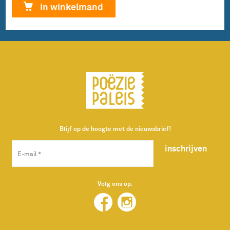
€ 13,00.
€ 3,75.
kijk
in winkelmand
boven
mijn
oren'
van
Kinderen
&
Poëzie
aantal
Blijf op de hoogte met de nieuwsbrief!
inschrijven
Volg ons op: