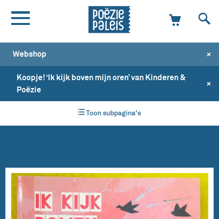
+
Webshop
Koopje! ‘Ik kijk boven mijn oren’ van Kinderen &
+
Poëzie
Toon subpagina's