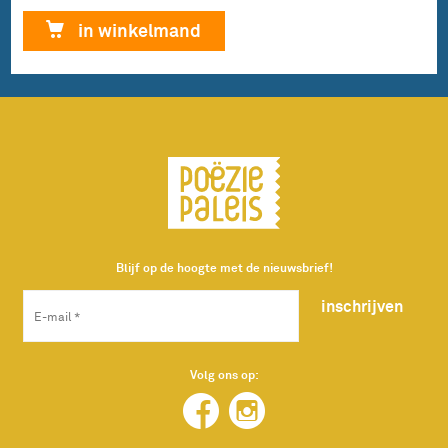
€ 13,00.
€ 3,75.
linkeroog
in winkelmand
ben
ik
in
China.
Super
leuke
dichtbundel
Kinderen
&
Poëzie
aantal
Blijf op de hoogte met de nieuwsbrief!
inschrijven
Volg ons op: