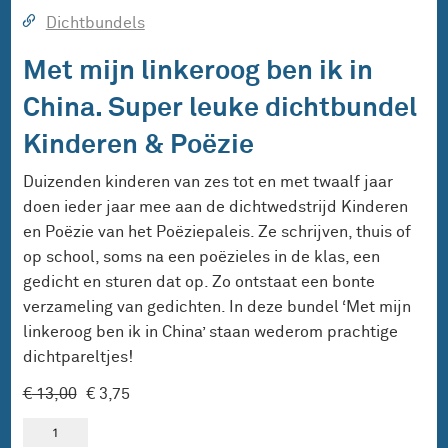
Dichtbundels
Met mijn linkeroog ben ik in
China. Super leuke dichtbundel
Kinderen & Poëzie
Duizenden kinderen van zes tot en met twaalf jaar
doen ieder jaar mee aan de dichtwedstrijd Kinderen
en Poëzie van het Poëziepaleis. Ze schrijven, thuis of
op school, soms na een poëzieles in de klas, een
gedicht en sturen dat op. Zo ontstaat een bonte
verzameling van gedichten. In deze bundel ‘Met mijn
linkeroog ben ik in China’ staan wederom prachtige
dichtpareltjes!
Oorspronkelijke
Huidige
€
13,00
€
3,75
prijs
prijs
Met
was:
is:
mijn