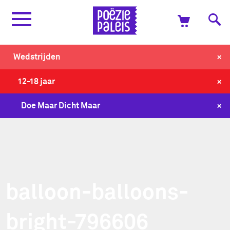
+
Wedstrijden
+
12-18 jaar
+
Doe Maar Dicht Maar
balloon-balloons-
bright-796606