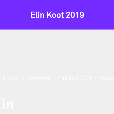
Elin Koot 2019
rdichter
Groningen
Elin Koot 2019
Voordr
lin