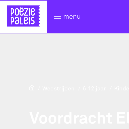
menu
Wedstrijden
6-12 jaar
Kinde
Voordracht E