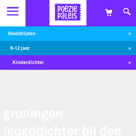
+
Wedstrijden
+
6-12 jaar
+
Kinderdichter
groningen
jeugddichter bij den