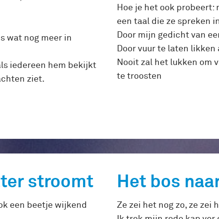
Hoe je het ook probeert:
een taal die ze spreken i
Door mijn gedicht van ee
es wat nog meer in
Door vuur te laten likken
Nooit zal het lukken om v
als iedereen hem bekijkt
te troosten
chten ziet.
ter stroomt
Het bos naa
ook een beetje wijkend
Ze zei het nog zo, ze zei 
Ik trok mijn rode kap ver