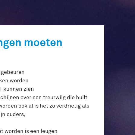
ngen moeten
 gebeuren
eken worden
lf kunnen zien
ijnen over een treurwilg die huilt
rden ook al is het zo verdrietig als
ijn ouders,
et worden is een leugen