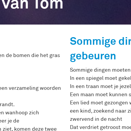
 van Tom
Sommige di
gebeuren
l en de bomen die het gras
Sommige dingen moeten
In een spiegel moet gek
In een traan moet je jeze
m een verzameling woorden
Een maan moet kunnen sch
Een lied moet gezongen wo
brandt.
een kind, zoekend naar z
 en wanhoop zich
zwervend in de nacht
er je de
Dat verdriet getroost mo
n ziet, komen deze twee