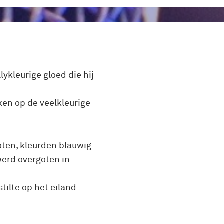
lykleurige gloed die hij
ken op de veelkleurige
oten, kleurden blauwig
werd overgoten in
tilte op het eiland