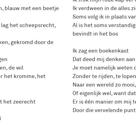
n, blauw met een beetje
Ik verdween in de alles 
Soms volg ik in plaats v
 lag het scheepsrecht,
Al is het soms verstandige
bevindt in het bos
kken, gekromd door de
Ik zag een boekenkast
egen
Dat deed mij denken aan 
en, de wil
Je moet namelijk weten da
ver het kromme, het
Zonder te rijden, te lopen
Naar een wereld zo mooi,
Of eigenlijk wel, want da
t het zeerecht
Er is één manier om mij t
Door die vervelende punt
5