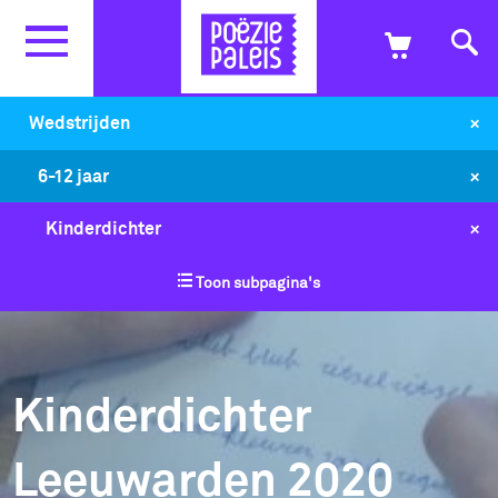
+
Wedstrijden
+
6-12 jaar
+
Kinderdichter
Toon subpagina's
Kinderdichter
Leeuwarden 2020