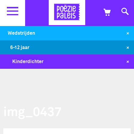
+
Wedstrijden
+
6-12 jaar
+
Kinderdichter
img_0437