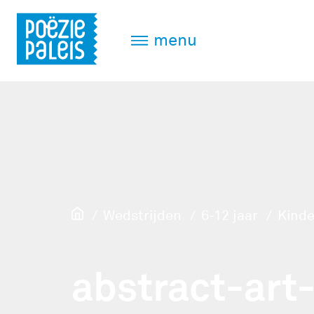
menu
Wedstrijden
6-12 jaar
Kinde
abstract-art