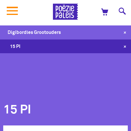
+
Digibordles Grootouders
+
15 PI
15 PI