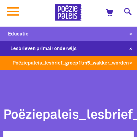
+
Educatie
+
Lesbrieven primair onderwijs
+
Poëziepaleis_lesbrief_groep1tm5_wakker_worden
Poëziepaleis_lesbri