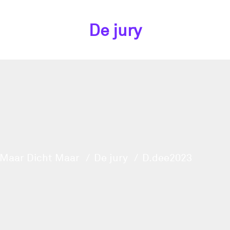
De jury
Maar Dicht Maar
De jury
D.dee2023