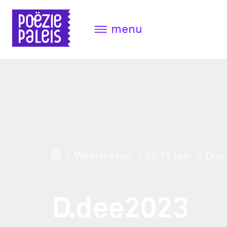
menu
Wedstrijden
12-18 jaar
Doe 
D.dee2023