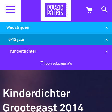
+
Wedstrijden
+
6-12 jaar
+
Kinderdichter
Toon subpagina's
Kinderdichter
Grootegast 2014