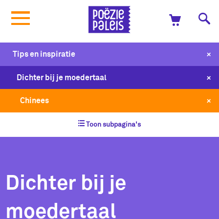
+
Tips en inspiratie
+
Dichter bij je moedertaal
+
Chinees
Toon subpagina's
Dichter bij je
moedertaal