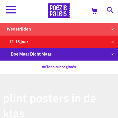
+
Wedstrijden
+
12-18 jaar
+
Doe Maar Dicht Maar
Toon subpagina's
plint posters in de
klas