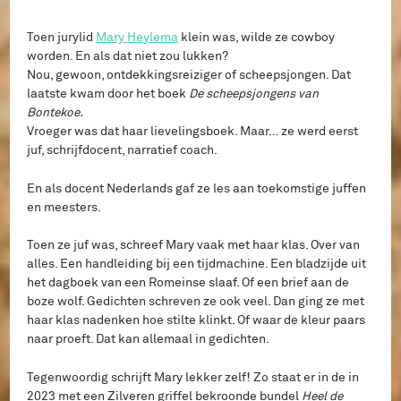
Toen jurylid
Mary Heylema
klein was, wilde ze cowboy
worden. En als dat niet zou lukken?
Nou, gewoon, ontdekkingsreiziger of scheepsjongen. Dat
laatste kwam door het boek
De scheepsjongens van
Bontekoe.
Vroeger was dat haar lievelingsboek. Maar… ze werd eerst
juf, schrijfdocent, narratief coach.
En als docent Nederlands gaf ze les aan toekomstige juffen
en meesters.
Toen ze juf was, schreef Mary vaak met haar klas. Over van
alles. Een handleiding bij een tijdmachine. Een bladzijde uit
het dagboek van een Romeinse slaaf. Of een brief aan de
boze wolf. Gedichten schreven ze ook veel. Dan ging ze met
haar klas nadenken hoe stilte klinkt. Of waar de kleur paars
naar proeft. Dat kan allemaal in gedichten.
Tegenwoordig schrijft Mary lekker zelf! Zo staat er in de in
2023 met een Zilveren griffel bekroonde bundel
Heel de