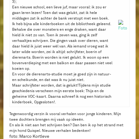
3);
Een nieuwe school, een lieve juf, maar vooral: ik zou er
gaan leren lezen! Toen dat was gelukt, zat ik hele
middagen zat ik achter de bank verstopt met een boek.
Ik heb bijna alle kinderboeken uit de bibliotheek geleend.
Behalve die over monsters en enge draken, want daar
hield ik niet zo van. Toen ik zeven was, ging ik zelf
verhaaltjes schrijven. Die gingen vaak over dieren, want
daar hield ik juist weer wèl van. Als iemand vroeg wat ik
later wilde worden, zei ik altijd: schrijfster, boerin of
dierenarts.​ Boerin worden is niet gelukt. Ik woon op een
bovenverdieping met een balkon en daar passen niet veel
koeien op.
En voor de dierenarts-studie moet je goed zijn in natuur-
en scheikunde, en dat was ik nu juist niet.
Maar schrijfster worden, dat is gelukt!Tijdens mijn studie
geschiedenis verscheen mijn eerste boek: Thijs en de
geheime VOC-kaart. Daarna schreef ik nog een historisch
kinderboek, Opgesloten!.
Tegenwoordig verzin ik vooral verhalen voor jonge kinderen. Mijn
twee dochters brengen mij vaak op ideeën.
En als ik niet aan het schrijven ben? Dan ben ik op het strand met
mijn hond Quispel. Nieuwe verhalen bedenken!
foto: Marco Kortleve