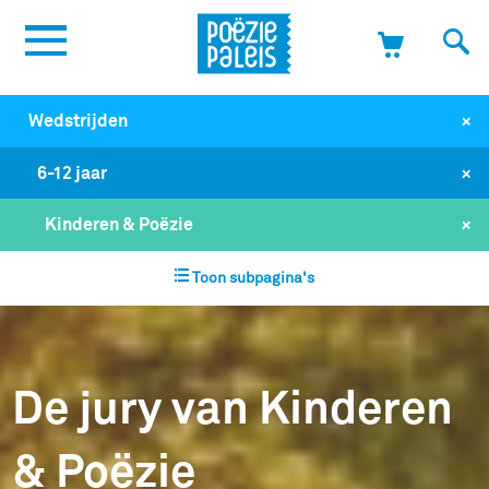
+
Wedstrijden
+
6-12 jaar
+
Kinderen & Poëzie
Toon subpagina's
De jury van Kinderen
& Poëzie