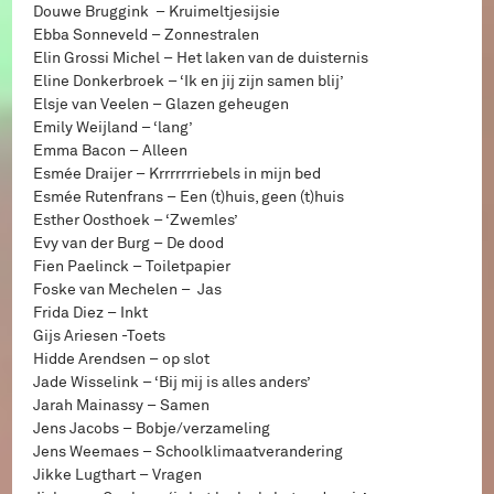
Douwe Bruggink – Kruimeltjesijsie
Ebba Sonneveld – Zonnestralen
Elin Grossi Michel – Het laken van de duisternis
Eline Donkerbroek – ‘Ik en jij zijn samen blij’
Elsje van Veelen – Glazen geheugen
Emily Weijland – ‘lang’
Emma Bacon – Alleen
Esmée Draijer – Krrrrrrriebels in mijn bed
Esmée Rutenfrans – Een (t)huis, geen (t)huis
Esther Oosthoek – ‘Zwemles’
Evy van der Burg – De dood
Fien Paelinck – Toiletpapier
Foske van Mechelen – Jas
Frida Diez – Inkt
Gijs Ariesen -Toets
Hidde Arendsen – op slot
Jade Wisselink – ‘Bij mij is alles anders’
Jarah Mainassy – Samen
Jens Jacobs – Bobje/verzameling
Jens Weemaes – Schoolklimaatverandering
Jikke Lugthart – Vragen