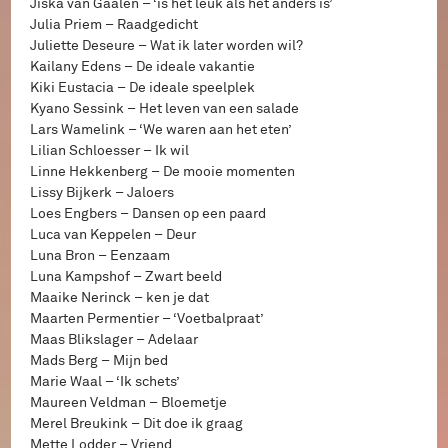
Jiska van Gaalen – ‘is het leuk als het anders is’
Julia Priem – Raadgedicht
Juliette Deseure – Wat ik later worden wil?
Kailany Edens – De ideale vakantie
Kiki Eustacia – De ideale speelplek
Kyano Sessink – Het leven van een salade
Lars Wamelink – ‘We waren aan het eten’
Lilian Schloesser – Ik wil
Linne Hekkenberg – De mooie momenten
Lissy Bijkerk – Jaloers
Loes Engbers – Dansen op een paard
Luca van Keppelen – Deur
Luna Bron – Eenzaam
Luna Kampshof – Zwart beeld
Maaike Nerinck – ken je dat
Maarten Permentier – ‘Voetbalpraat’
Maas Blikslager – Adelaar
Mads Berg – Mijn bed
Marie Waal – ‘Ik schets’
Maureen Veldman – Bloemetje
Merel Breukink – Dit doe ik graag
Mette Lodder – Vriend